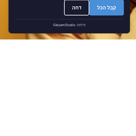
קבל הכל
דחה
פיתוח:
GalyamStudio