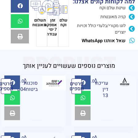
למה לקוחות קונים אצלנו:
שיטת שלם וקח
קניה מאובטחת
שלם
זמן
תשלום
וקח
אספקה
מאובטח
לוגו מקורי/בלעדי כולל זכויות
7 ימי
יוצרים
עבודה
שאל אותנו WhatsApp
PRODUCT
מוצרים נוספים שעשויים לעניין אותך
₪
95.00
₪
95.00
עריכת
⁨סוכנות
פרטים
פרטים
נוספים
נוספים
דין
ביטוחB04
13