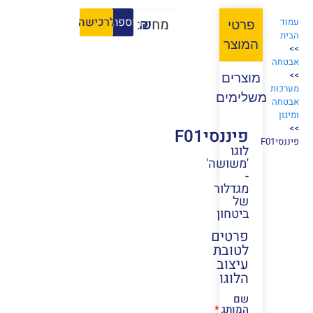
הוספה לסל
לרכישה
₪
מחיר:
עמוד
פרטי
הבית
המוצר
>>
אבטחה
>>
מוצרים
מערכות
משלימים
אבטחה
ומיגון
>>
פיננסיF01
פיננסיF01
לוגו
'משושה'
-
מגדלור
של
ביטחון
פרטים
לטובת
עיצוב
הלוגו
שם
המותג