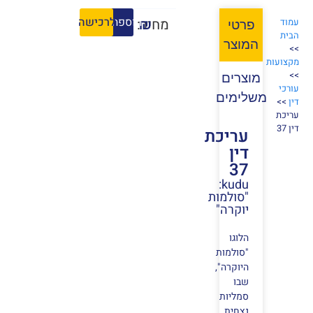
הוספה לסל
לרכישה
₪
מחיר:
עמוד
פרטי
הבית
המוצר
>>
מקצועות
>>
מוצרים
עורכי
משלימים
דין
>>
עריכת
דין 37
עריכת
דין
37
kudu:
"סולמות
יוקרה"
הלוגו
"סולמות
היוקרה",
שבו
סמליות
נצחית