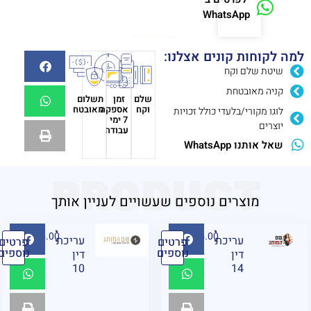
WhatsApp
למה לקוחות קונים אצלנו:
שיטת שלם וקח
קניה מאובטחת
שלם
זמן
תשלום
וקח
אספקה
מאובטח
לוגו מקורי/בלעדי כולל זכויות
7 ימי
יוצרים
עבודה
שאל אותנו WhatsApp
PRODUCT
מוצרים נוספים שעשויים לעניין אותך
₪
95.00
₪
95.00
עריכת
עריכת
פרטים
פרטים
נוספים
נוספים
דין
דין
10
14