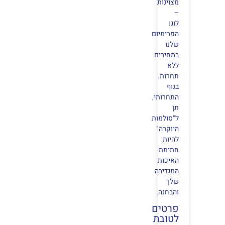
מצוינות
–
לוגו
הפרימיום
שלנו
במחירים
ללא
תחרות.
בנוף
התחרותי,
תן
ל"סולמות
היוקרה"
להיות
חתימת
האיכות
המגדירה
שלך
והבחנה.
פרטים
לטובת