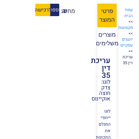
הוספה לסל
לרכישה
₪
מחיר:
עמוד
פרטי
הבית
המוצר
>>
מקצועות
>>
מוצרים
יועצים
משלימים
עסקיים
>>
עריכת
עריכת
דין 35
דין
35
לוגו:
צדק
חוצה
אוקיינוס
לוגו
ייחודי
המגלם
את
התכונות