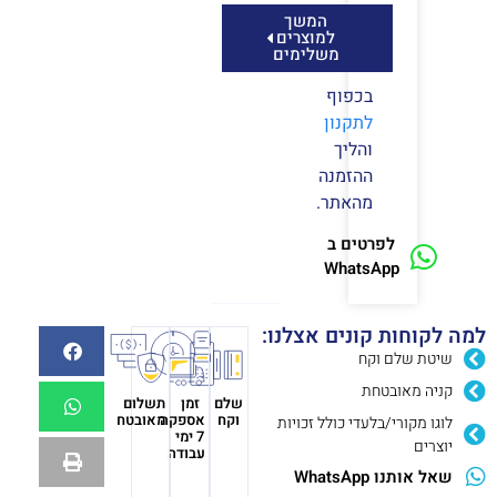
המשך
למוצרים
משלימים
בכפוף
לתקנון
והליך
ההזמנה
מהאתר.
לפרטים ב
WhatsApp
למה לקוחות קונים אצלנו:
שיטת שלם וקח
קניה מאובטחת
שלם
זמן
תשלום
וקח
אספקה
מאובטח
לוגו מקורי/בלעדי כולל זכויות
7 ימי
יוצרים
עבודה
שאל אותנו WhatsApp