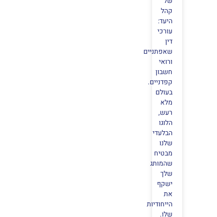
של
קהל
היעד:
עורכי
דין
שאפתניים
ורואי
חשבון
קפדניים.
בעולם
מלא
רעש,
הלוגו
הבלעדי
שלנו
מבטיח
שהמותג
שלך
ישקף
את
הייחודיות
שלו.