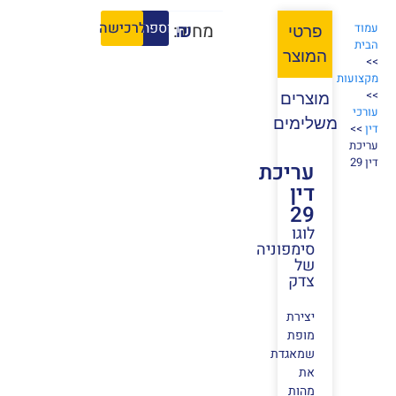
הוספה לסל
לרכישה
₪
מחיר:
עמוד
פרטי
הבית
המוצר
>>
מקצועות
>>
מוצרים
עורכי
משלימים
דין
>>
עריכת
דין 29
עריכת
דין
29
לוגו
סימפוניה
של
צדק
יצירת
מופת
שמאגדת
את
מהות