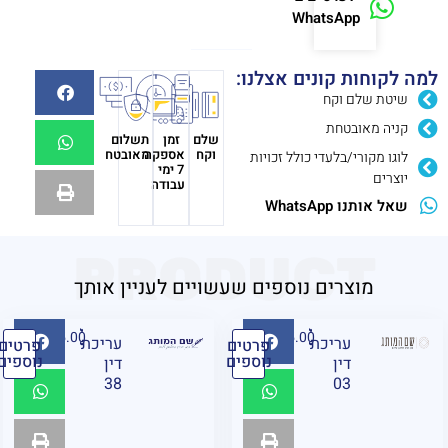
WhatsApp
למה לקוחות קונים אצלנו:
שיטת שלם וקח
קניה מאובטחת
שלם
זמן
תשלום
וקח
אספקה
מאובטח
לוגו מקורי/בלעדי כולל זכויות
7 ימי
יוצרים
עבודה
שאל אותנו WhatsApp
PRODUCT
מוצרים נוספים שעשויים לעניין אותך
₪
95.00
₪
95.00
עריכת
עריכת
פרטים
פרטים
נוספים
נוספים
דין
דין
38
03