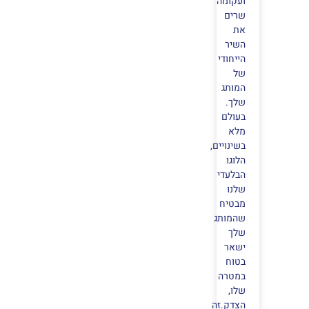
ועקומה
שרים
את
השיר
הייחודי
של
המותג
שלך.
בעולם
מלא
בשינויים,
הלוגו
הבלעדי
שלנו
מבטיח
שהמותג
שלך
ישאר
בטוח
במטרה
שלו,
הצדק.זה