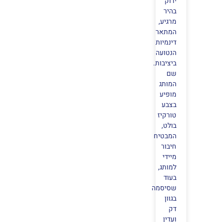
ירוק
בהיר
מרגיע,
המתאר
דינמיות
הנטועה
ביציבות.
שם
המותג
מופיע
בצבע
טורקיז
בולט,
המבטיח
חיבור
מיידי
למותג,
בעוד
שסיסמה
בגוון
דק
ועדין