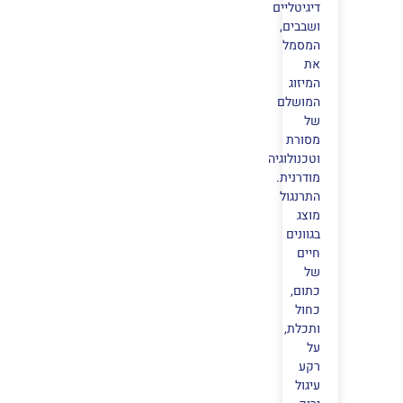
דיגיטליים
ושבבים,
המסמל
את
המיזוג
המושלם
של
מסורת
וטכנולוגיה
מודרנית.
התרנגול
מוצג
בגוונים
חיים
של
כתום,
כחול
ותכלת,
על
רקע
עיגול