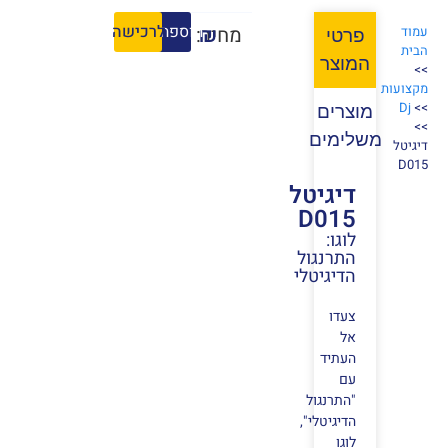
הוספה לסל
לרכישה
₪
מחיר:
עמוד
פרטי
הבית
המוצר
>>
מקצועות
Dj
>>
מוצרים
>>
משלימים
דיגיטל
D015
דיגיטל
D015
לוגו:
התרנגול
הדיגיטלי
צעדו
אל
העתיד
עם
"התרנגול
הדיגיטלי",
לוגו