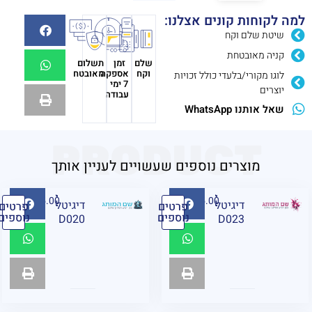
למה לקוחות קונים אצלנו:
שיטת שלם וקח
קניה מאובטחת
שלם
זמן
תשלום
וקח
אספקה
מאובטח
לוגו מקורי/בלעדי כולל זכויות
7 ימי
יוצרים
עבודה
שאל אותנו WhatsApp
PRODUCT
מוצרים נוספים שעשויים לעניין אותך
₪
95.00
₪
95.00
דיגיטל
דיגיטל
פרטים
פרטים
נוספים
נוספים
D020
D023