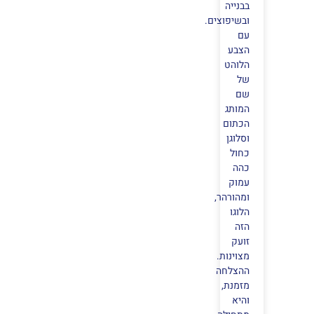
בבנייה
ובשיפוצים.
עם
הצבע
הלוהט
של
שם
המותג
הכתום
וסלוגן
כחול
כהה
עמוק
ומהורהר,
הלוגו
הזה
זועק
מצוינות.
ההצלחה
מזמנת,
והיא