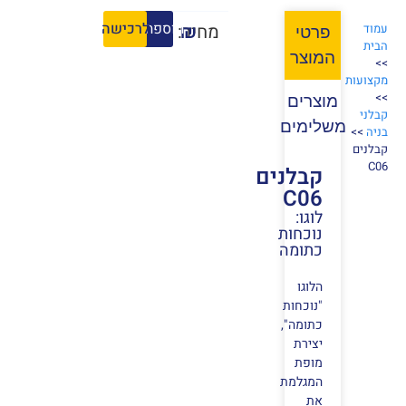
הוספה לסל
לרכישה
₪
מחיר:
עמוד
פרטי
הבית
המוצר
>>
מקצועות
>>
מוצרים
קבלני
משלימים
בניה
>>
קבלנים
C06
קבלנים
C06
לוגו:
נוכחות
כתומה
הלוגו
"נוכחות
כתומה",
יצירת
מופת
המגלמת
את