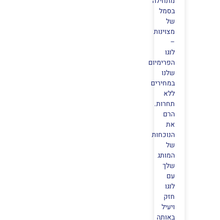
מתחילה
בסמל
של
מצוינות
–
לוגו
הפרימיום
שלנו
במחירים
ללא
תחרות.
הרם
את
הנוכחות
של
המותג
שלך
עם
לוגו
חזק
ויעיל
באותה