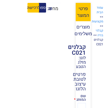
הוספה לסל
לרכישה
₪
מחיר:
עמוד
פרטי
הבית
המוצר
>>
מקצועות
>>
מוצרים
קבלני
משלימים
בניה
>>
קבלנים
C021
קבלנים
C021
לוגו:
מזלג
הטבע
פרטים
לטובת
עיצוב
הלוגו
שם
המותג