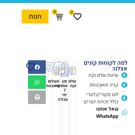
0
0
חנות
למה לקוחות קונים
אצלנו:
שיטת שלם וקח
שלם
זמן
תשלום
קניה מאובטחת
וקח
אספקה
מאובטח
7
לוגו מקורי/בלעדי
ימי
עבודה
כולל זכויות יוצרים
שאל אותנו
WhatsApp