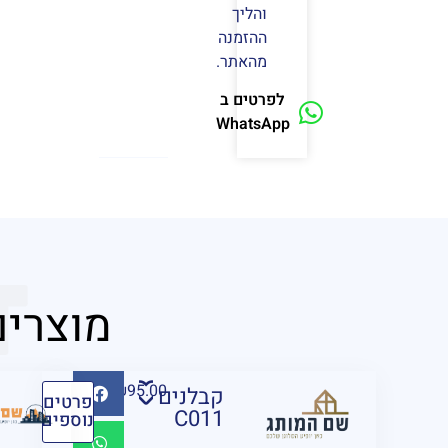
והליך
ההזמנה
מהאתר.
לפרטים ב
WhatsApp
T
מוצרים
₪
95.00
קבלנים
פרטים
C011
נוספים