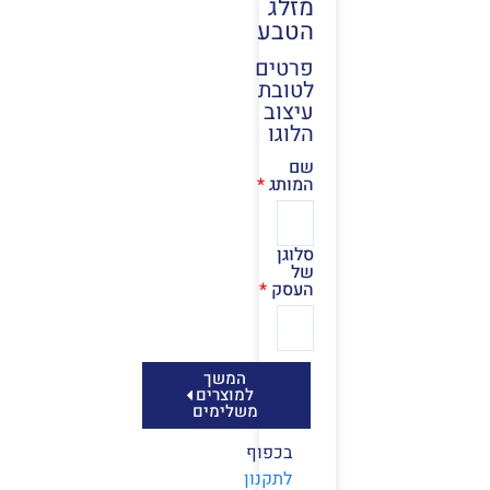
מזלג
הטבע
פרטים
לטובת
עיצוב
הלוגו
שם
המותג
סלוגן
של
העסק
המשך
למוצרים
משלימים
בכפוף
לתקנון