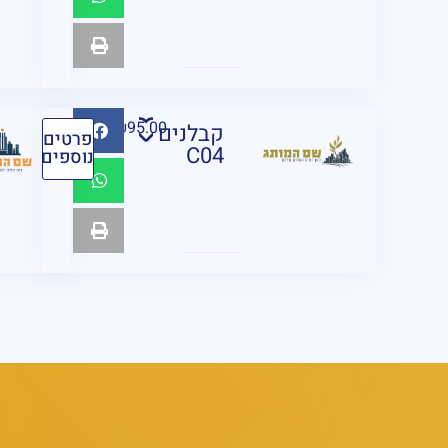
₪
95.00
קבלנים
פרטים
C04
נוספים