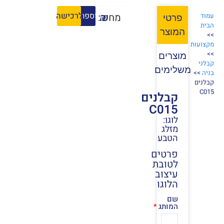
הוספה לסל
לרכישה
₪
מחיר:
עמוד
פרטי
הבית
המוצר
>>
מקצועות
>>
מוצרים
קבלני
משלימים
בניה
>>
קבלנים
C015
קבלנים
C015
לוגו:
מזלג
הטבע
פרטים
לטובת
עיצוב
הלוגו
שם
המותג