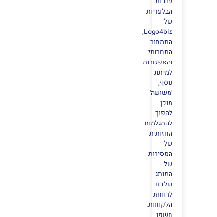
ערבות
הבלעדיות
של
Logo4biz,
התמחור
התחרותי
והאפשרות
למיתוג
נוסף,
'משושה'
מוכן
להפוך
להתגלמות
החזותית
של
המסירות
של
המותג
שלכם
לרווחת
הלקוחות.
חשפו