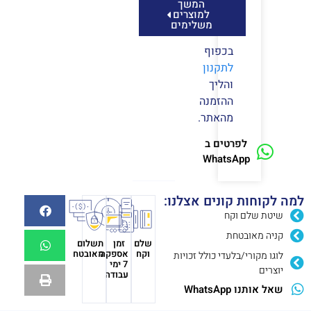
המשך
למוצרים
משלימים
בכפוף
לתקנון
והליך
ההזמנה
מהאתר.
לפרטים ב
WhatsApp
למה לקוחות קונים אצלנו:
שיטת שלם וקח
קניה מאובטחת
שלם
זמן
תשלום
וקח
אספקה
מאובטח
לוגו מקורי/בלעדי כולל זכויות
7 ימי
יוצרים
עבודה
שאל אותנו WhatsApp