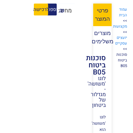
הוספה לסל
לרכישה
₪
מחיר:
עמוד
פרטי
הבית
המוצר
>>
מקצועות
>>
מוצרים
יועצים
משלימים
עסקיים
>>
⁨סוכנות
⁨סוכנות
ביטוח
ביטוח
B05⁩
B05⁩
לוגו
'משושה'
-
מגדלור
של
ביטחון
לוגו
'משושה'
הוא