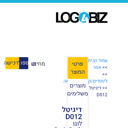
עמוד הבית
הוספה לסל
לרכישה
מחיר:
₪
פרטי
>>
אחר
המוצר
>>
לימודים/קורסים/הוראה
מוצרים
>> דיגיטל
משלימים
D012
דיגיטל
D012
לוגו