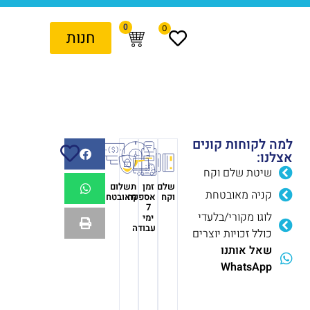
0
0
חנות
למה לקוחות קונים
אצלנו:
שיטת שלם וקח
שלם
זמן
תשלום
קניה מאובטחת
וקח
אספקה
מאובטח
7
לוגו מקורי/בלעדי
ימי
עבודה
כולל זכויות יוצרים
שאל אותנו
WhatsApp