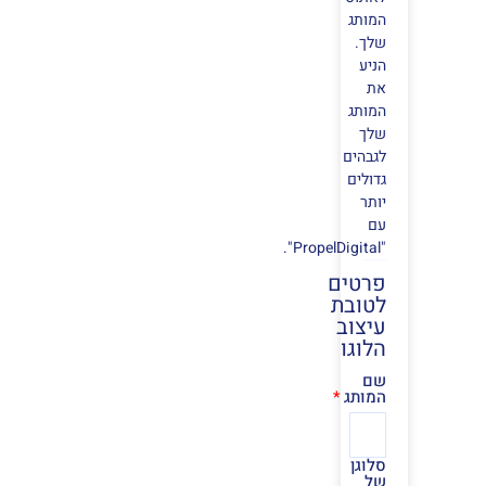
המותג
שלך.
הניע
את
המותג
שלך
לגבהים
גדולים
יותר
עם
"PropelDigital".
פרטים
לטובת
עיצוב
הלוגו
שם
המותג
סלוגן
של