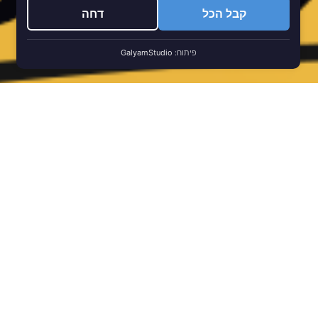
קבל הכל
דחה
פיתוח:
GalyamStudio