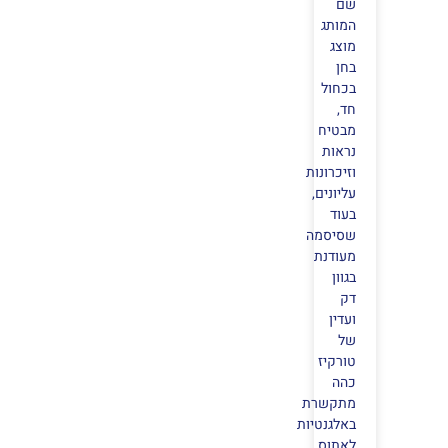
שם
המותג
מוצג
בחן
בכחול
חד,
מבטיח
נראות
וזיכרונות
עליונים,
בעוד
שסיסמה
מעודנת
בגוון
דק
ועדין
של
טורקיז
כהה
מתקשרת
באלגנטיות
לאתוס