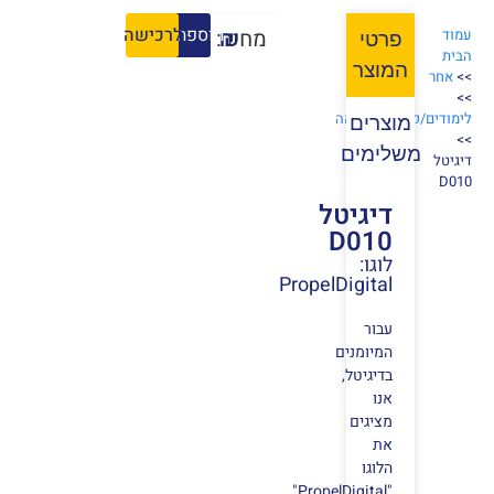
הוספה לסל
לרכישה
₪
מחיר:
עמוד
פרטי
הבית
המוצר
>>
אחר
>>
לימודים/קורסים/הוראה
מוצרים
>>
משלימים
דיגיטל
D010
דיגיטל
D010
לוגו:
PropelDigital
עבור
המיומנים
בדיגיטל,
אנו
מציגים
את
הלוגו
"PropelDigital",