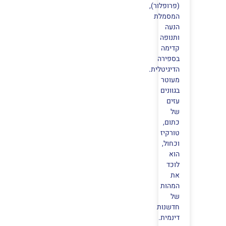
(פרופלור),
המסמלת
הנעה
ותנופה
קדימה
בספירה
הדיגיטלית.
מעוטר
בגוונים
עזים
של
כתום,
טורקיז
וכחול,
הוא
לוכד
את
המהות
של
חדשנות
דינמית.