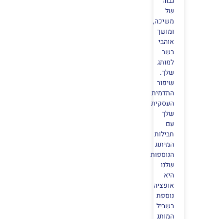
גבוה
של
משיכה,
ומושך
אוהבי
בשר
למותג
שלך.
שיפור
התדמית
העסקית
שלך
עם
חבילות
המיתוג
הנוספות
שלנו
היא
אופציה
נוספת
בשביל
המותג