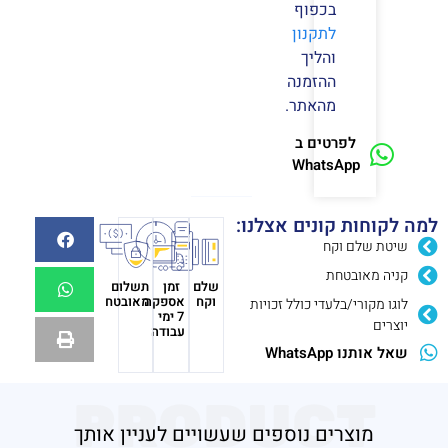
בכפוף
לתקנון
והליך
ההזמנה
מהאתר.
לפרטים ב
WhatsApp
למה לקוחות קונים אצלנו:
שיטת שלם וקח
קניה מאובטחת
שלם
זמן
תשלום
וקח
אספקה
מאובטח
לוגו מקורי/בלעדי כולל זכויות
7 ימי
יוצרים
עבודה
שאל אותנו WhatsApp
PRODUCT
מוצרים נוספים שעשויים לעניין אותך