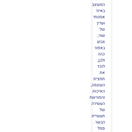
המעוצב
באיור
אמנותי
ועדין
של
שור,
צבוע
באפור
כהה
ולבן,
לוכד
את
תמצית
העוצמה,
האיכות
והמורשת
העשירה
של
תעשיית
הבשר.
סמל