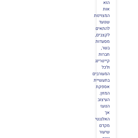
הוא
אות
המצוינות
שנועד
להתאים
לקצבים,
מסעדות
בשר,
חברות
קייטרינג
ולכל
המעורבים
בתעשיית
אספקת
המזון.
העיצוב
הנועז
אך
האלגנטי
מקדם
שיעור