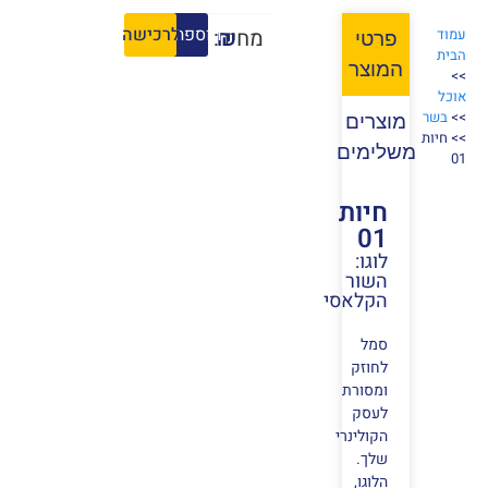
הוספה לסל
לרכישה
₪
מחיר:
עמוד
פרטי
הבית
המוצר
>>
אוכל
>>
בשר
מוצרים
>> חיות
משלימים
01
חיות
01
לוגו:
השור
הקלאסי
סמל
לחוזק
ומסורת
לעסק
הקולינרי
שלך.
הלוגו,