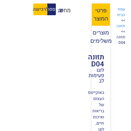
הוספה לסל
לרכישה
₪
מחיר:
עמוד
פרטי
הבית
המוצר
>>
תזונה
>>
מוצרים
תזונה
משלימים
D04
תזונה
D04
לוגו
פעימות
לב
באוקיינוס
העצום
של
בריאות
ואיכות
חיים,
לוגו