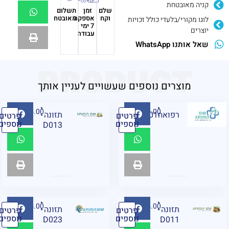
קניה מאובטחת
שלם
זמן
תשלום
וקח
אספקה
מאובטח
לוגו מקורי/בלעדי כולל זכויות
7 ימי
יוצרים
עבודה
שאל אותנו WhatsApp
PRODUCT
מוצרים נוספים שעשויים לעניין אותך
₪
95.00
₪
95.00
רפואהM01
תזונה
פרטים
פרטים
נוספים
נוספים
D013
₪
95.00
₪
95.00
תזונה
תזונה
פרטים
פרטים
נוספים
נוספים
D023
D011