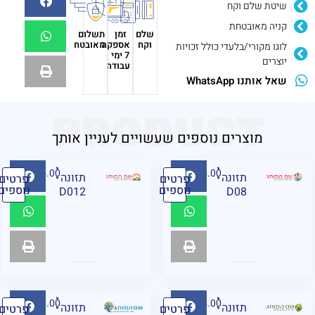
שיטת שלם וקח
קניה מאובטחת
שלם
זמן
תשלום
וקח
אספקה
מאובטח
לוגו מקורי/בלעדי כולל זכויות
7 ימי
יוצרים
עבודה
שאל אותנו WhatsApp
PRODUCT
מוצרים נוספים שעשויים לעניין אותך
₪
95.00
₪
95.00
תזונה
תזונה
פרטים
פרטים
נוספים
נוספים
D012
D08
₪
95.00
₪
95.00
תזונה
תזונה
פרטים
פרטים