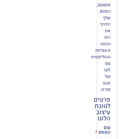
משגשג,
המותג
שלך
יהדהד
את
רוח
ההזנה
והצמיחה
ההוליסטית
עם
לוגו
של
טבע
פורח.
פרטים
לטובת
עיצוב
הלוגו
שם
המותג