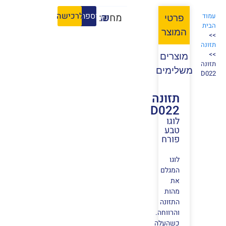
הוספה לסל
לרכישה
₪
מחיר:
עמוד
פרטי
הבית
המוצר
>>
תזונה
>>
מוצרים
תזונה
משלימים
D022
תזונה
D022
לוגו
טבע
פורח
לוגו
המגלם
את
מהות
התזונה
והרווחה.
כשהעלה