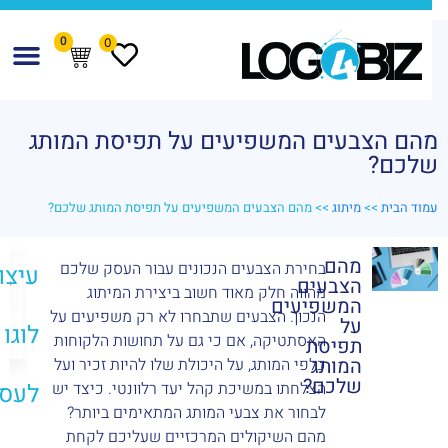
0
0
הם הצבעים המשפיעים על תפיסת המותג
לכם?
מוד הבית
>>
מיתוג
>> מהם הצבעים המשפיעים על תפיסת המותג שלכם?
מהם
בחירת הצבעים הנכונים עבור העסק שלכם
עיצוב
הצבעים
מהווה חלק מאוד חשוב ביצירת המיתוג
המשפיעים
הנכון. הצבעים שתבחרו לא רק משפיעים על
על
לוגו
האסתטיקה, אם כי גם על תחושות הלקוחות
תפיסת
המותג
כלפי המותג, על היכולת שלו להיות זכיר ועל
שלכם?
הצלחתו במשיכת קהל יעד רלוונטי. כיצד יש
לעסק
לבחור את צבעי המותג המתאימים ביותר?
מהם השיקולים המרכזיים שעליכם לקחת